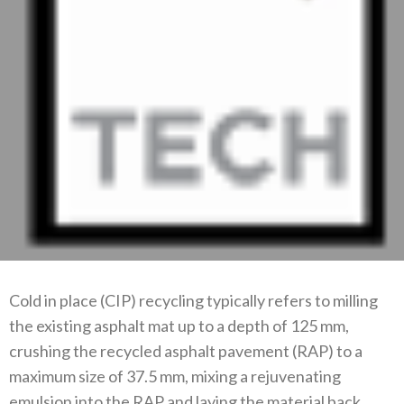
Cold in place (CIP) recycling typically refers to milling
the existing asphalt mat up to a depth of 125 mm,
crushing the recycled asphalt pavement (RAP) to a
maximum size of 37.5 mm, mixing a rejuvenating
emulsion into the RAP and laying the material back