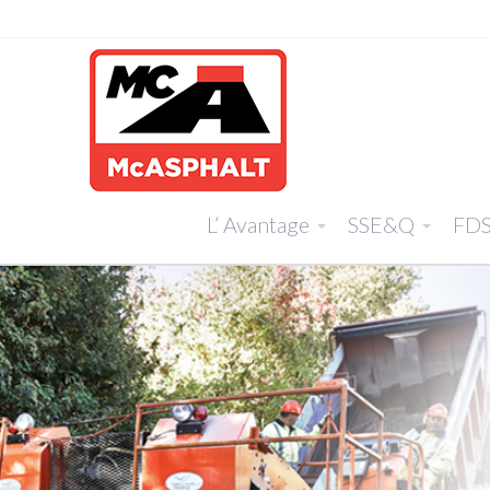
L’ Avantage
SSE&Q
FD