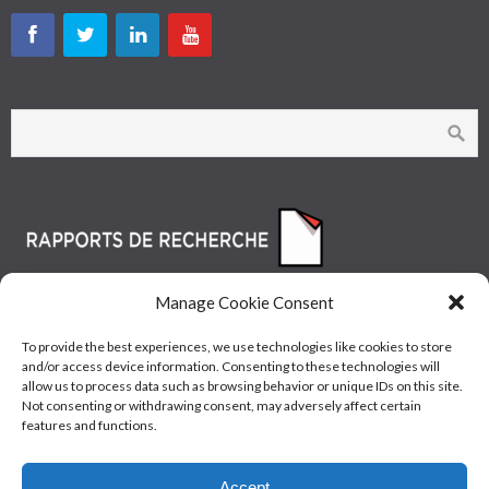
Manage Cookie Consent
To provide the best experiences, we use technologies like cookies to store
and/or access device information. Consenting to these technologies will
allow us to process data such as browsing behavior or unique IDs on this site.
Not consenting or withdrawing consent, may adversely affect certain
features and functions.
© Les Industries McAsphalt Ltée® 2015 • ISO
Accept