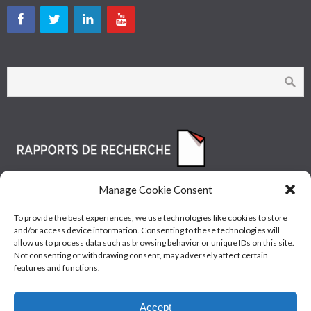
Manage Cookie Consent
To provide the best experiences, we use technologies like cookies to store
and/or access device information. Consenting to these technologies will
allow us to process data such as browsing behavior or unique IDs on this site.
Not consenting or withdrawing consent, may adversely affect certain
features and functions.
© Les Industries McAsphalt Ltée® 2015 • ISO
Accept