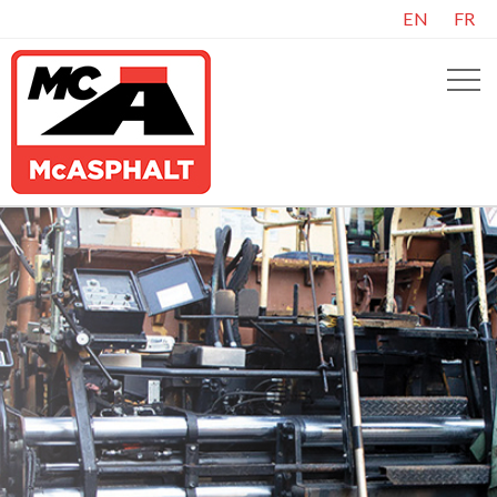
EN
FR