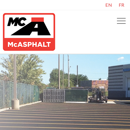
EN
FR