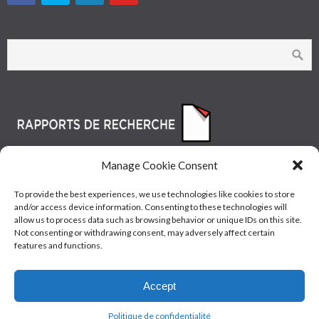
Manage Cookie Consent
To provide the best experiences, we use technologies like cookies to store
and/or access device information. Consenting to these technologies will
allow us to process data such as browsing behavior or unique IDs on this site.
Not consenting or withdrawing consent, may adversely affect certain
features and functions.
© Les Industries McAsphalt Ltée® 2015 • ISO
Accept
9001/14001
Politique de confidentialité