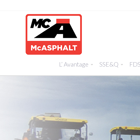
L’ Avantage
SSE&Q
FD