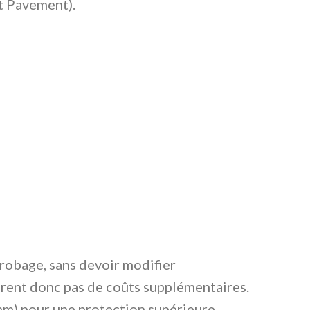
lt Pavement).
nrobage, sans devoir modifier
drent donc pas de coûts supplémentaires.
 mm) pour une protection supérieure