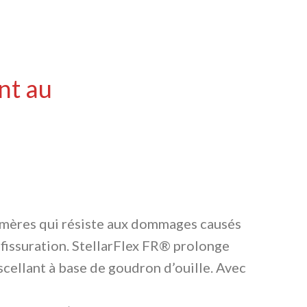
nt au
olymères qui résiste aux dommages causés
a fissuration. StellarFlex FR® prolonge
scellant à base de goudron d’ouille. Avec