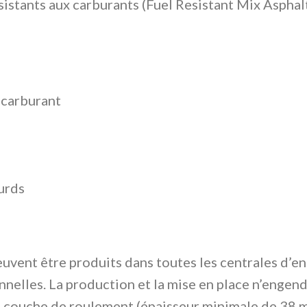
sistants aux carburants (Fuel Resistant Mix Aspha
 carburant
ourds
uvent être produits dans toutes les centrales d’e
nelles. La production et la mise en place n’engen
me couche de roulement (épaisseur minimale de 38