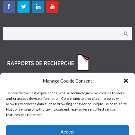
Manage Cookie Consent
To provide the best experiences, we use technologies like cookies to store
and/or access device information. Consenting to these technologies will
allow us to process data such as browsing behavior or unique IDs on this site.
Not consenting or withdrawing consent, may adversely affect certain
features and functions.
© Les Industries McAsphalt Ltée® 2015 • ISO
Accept