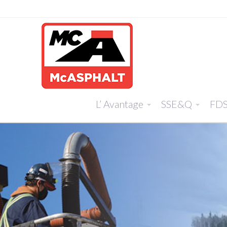
L’ Avantage
SSE&Q
FD