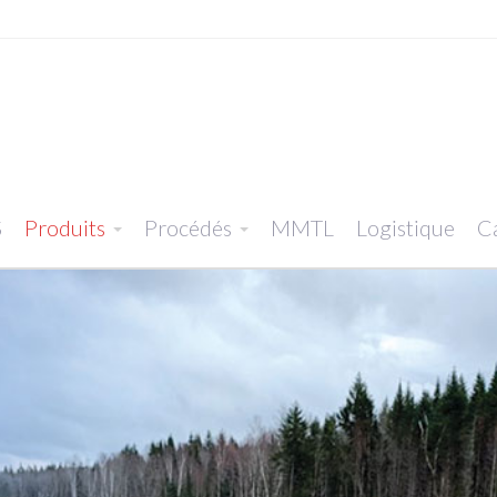
S
Produits
Procédés
MMTL
Logistique
Ca