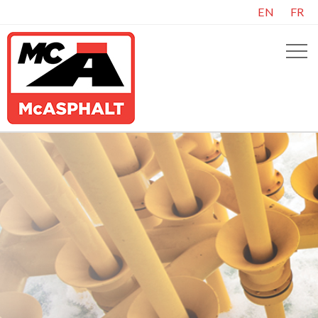
EN
FR