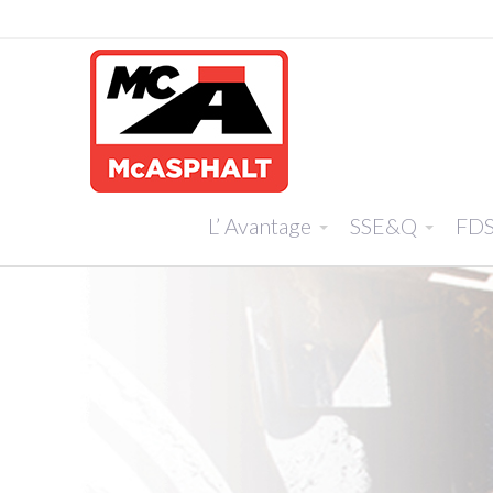
L’ Avantage
SSE&Q
FD