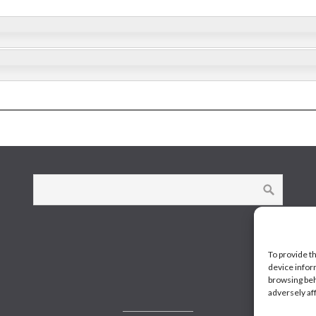
To provide t
device infor
browsing beh
adversely af