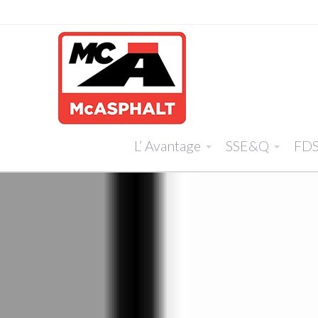
L’ Avantage
SSE&Q
FD