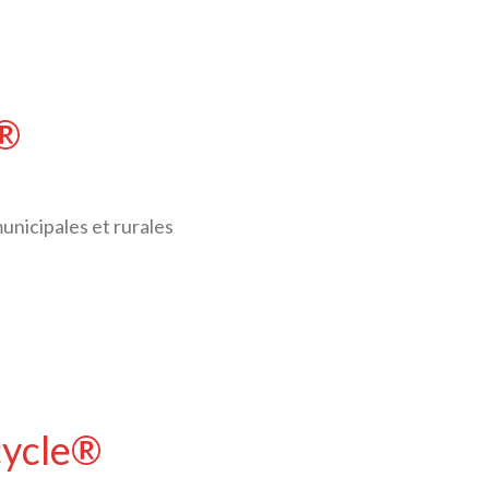
T®
nicipales et rurales
cycle®