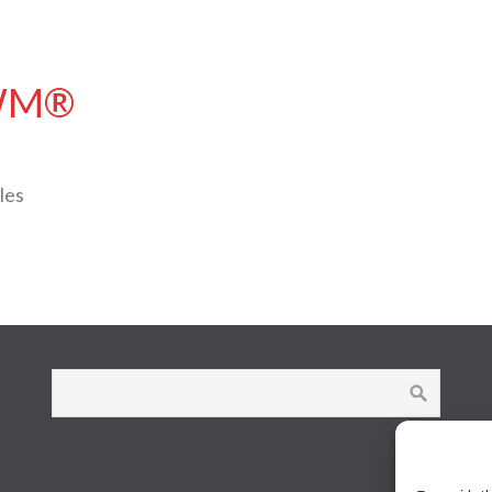
DWM®
les