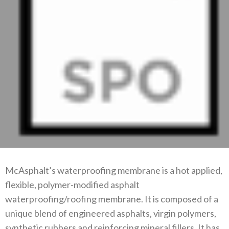
McAsphalt’s waterproofing membrane is a hot applied,
flexible, polymer-modified asphalt
waterproofing/roofing membrane. It is composed of a
unique blend of engineered asphalts, virgin polymers,
synthetic rubbers and reinforcing mineral fillers. It has