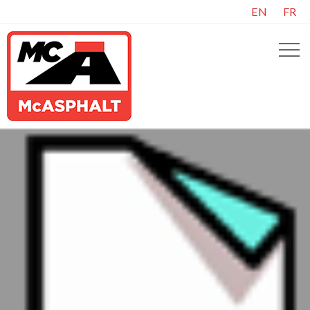
EN
FR