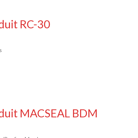
duit RC-30
s
roduit MACSEAL BDM