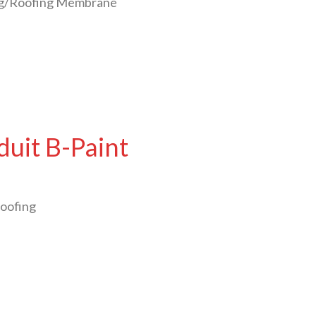
ing/Roofing Membrane
duit B-Paint
roofing