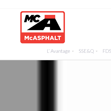
L’ Avantage
SSE&Q
FD