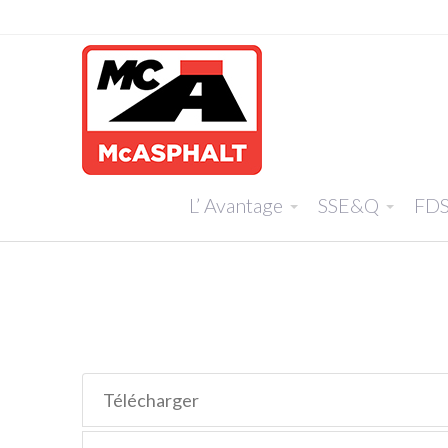
L’ Avantage
SSE&Q
FD
Télécharger