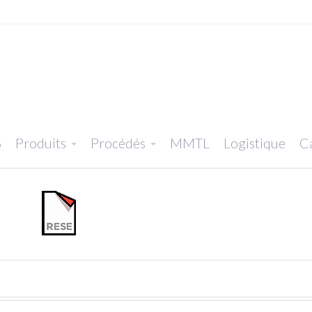
S
Produits
Procédés
MMTL
Logistique
Ca