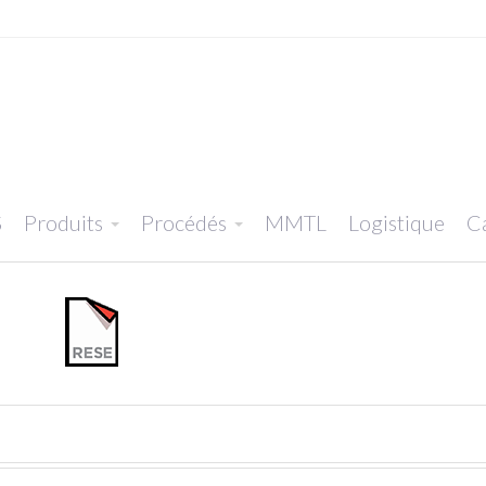
S
Produits
Procédés
MMTL
Logistique
Ca