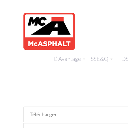
L’ Avantage
SSE&Q
FD
Télécharger