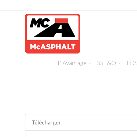
L’ Avantage
SSE&Q
FD
Télécharger