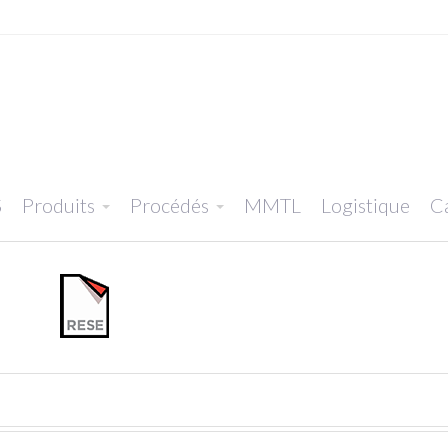
S
Produits
Procédés
MMTL
Logistique
Ca