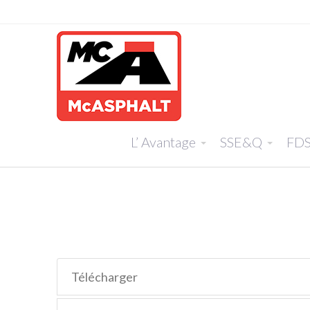
L’ Avantage
SSE&Q
FD
Télécharger