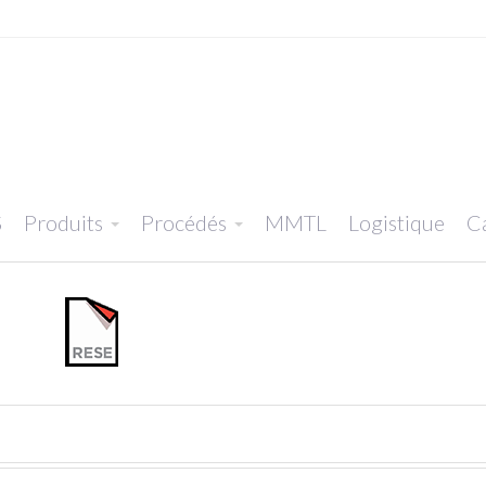
S
Produits
Procédés
MMTL
Logistique
Ca