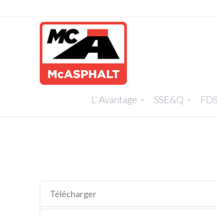
L’ Avantage
SSE&Q
FD
Télécharger