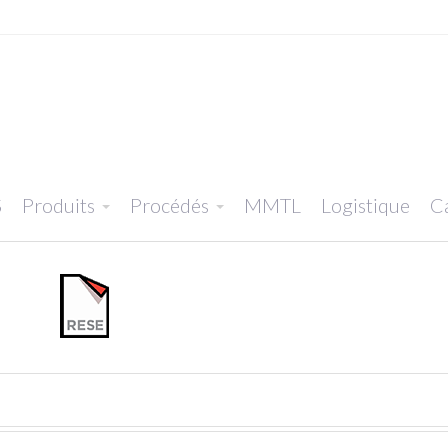
S
Produits
Procédés
MMTL
Logistique
Ca