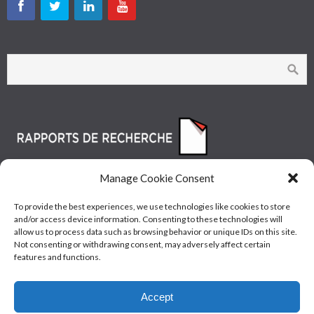
Manage Cookie Consent
To provide the best experiences, we use technologies like cookies to store
and/or access device information. Consenting to these technologies will
allow us to process data such as browsing behavior or unique IDs on this site.
Not consenting or withdrawing consent, may adversely affect certain
features and functions.
© Les Industries McAsphalt Ltée® 2015 • ISO
Accept
9001/14001