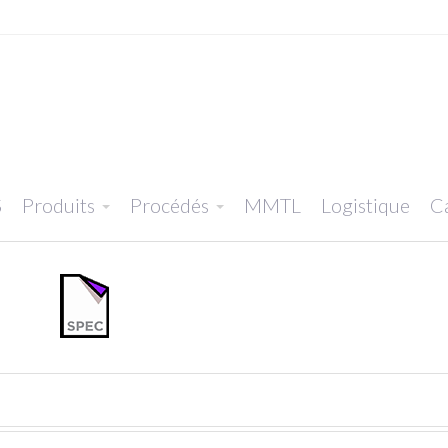
S
Produits
Procédés
MMTL
Logistique
Ca