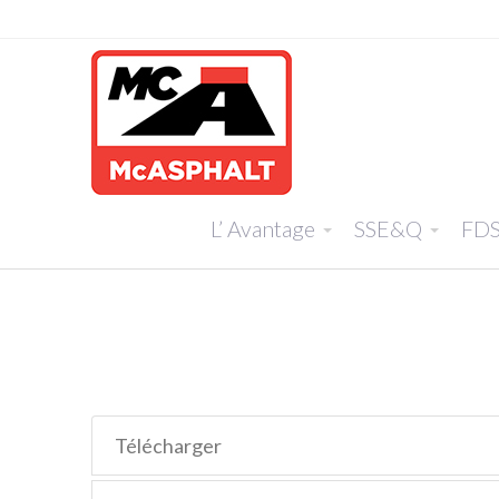
L’ Avantage
SSE&Q
FD
Télécharger