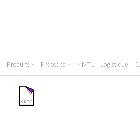
S
Produits
Procédés
MMTL
Logistique
Ca