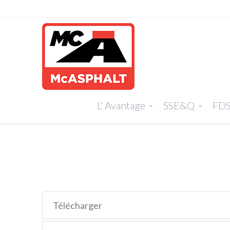
L’ Avantage
SSE&Q
FD
Télécharger