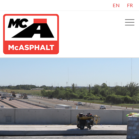
EN
FR