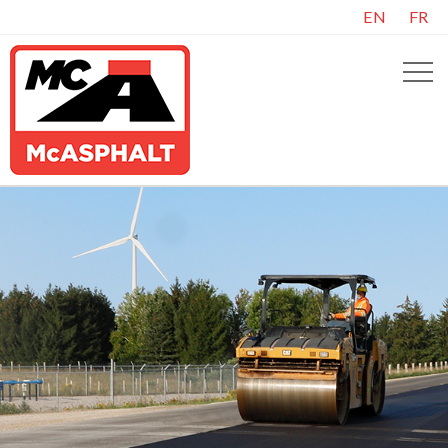
EN
FR