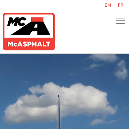
EN
FR