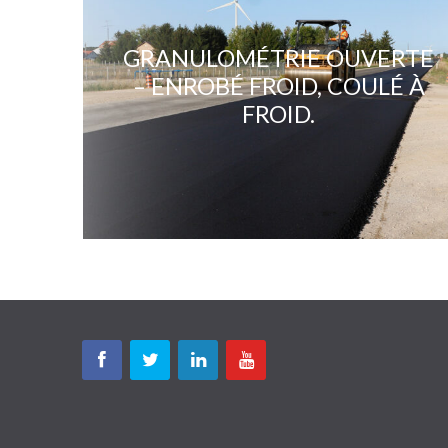
GRANULOMÉTRIE OUVERTE
– ENROBÉ FROID, COULÉ À
FROID.