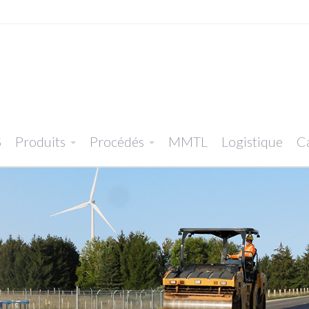
S
Produits
Procédés
MMTL
Logistique
Ca