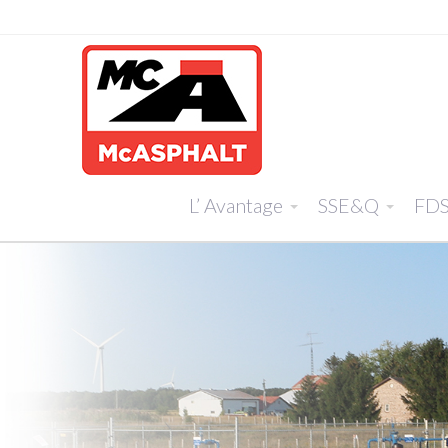
L’ Avantage
SSE&Q
FD