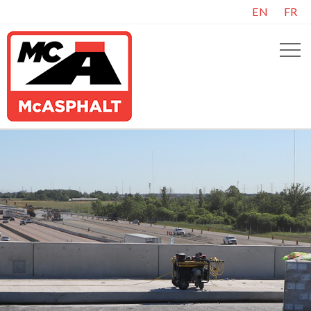
EN
FR