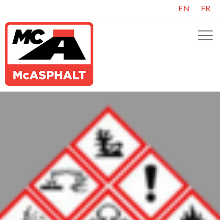
EN
FR