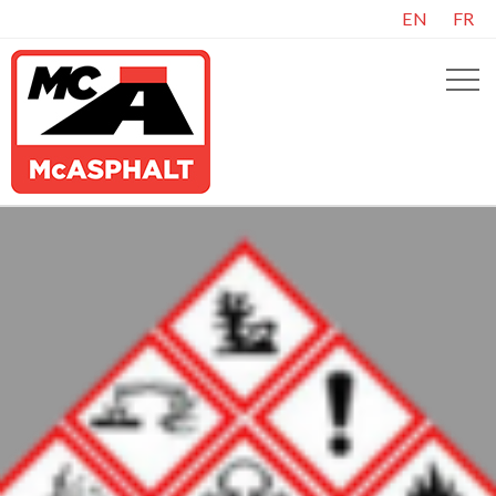
EN
FR