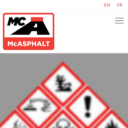
EN
FR