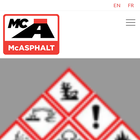
EN
FR