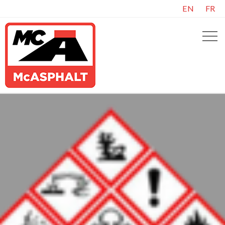
EN
FR