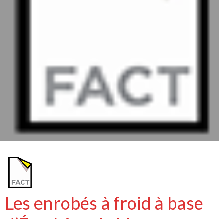
Les enrobés à froid à base