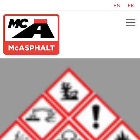
EN
FR