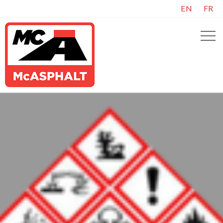
EN
FR