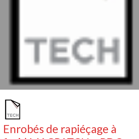
Enrobés de rapiéçage à