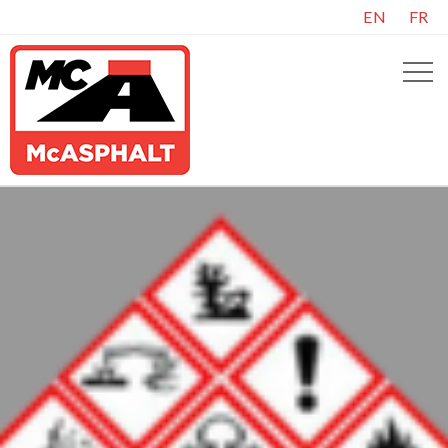
EN
FR