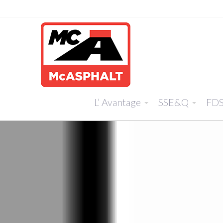
L’ Avantage
SSE&Q
FD