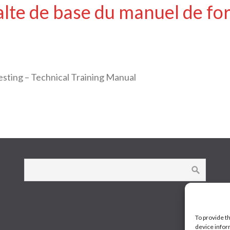
lte de base du manuel de fo
esting – Technical Training Manual
To provide t
device infor