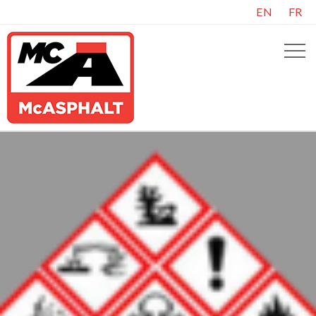
EN
FR