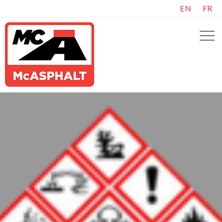
EN
FR