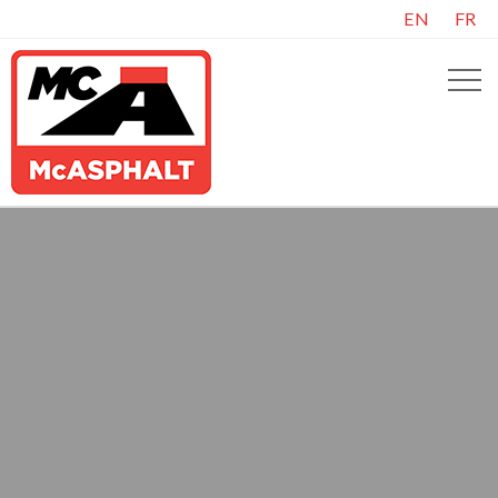
EN
FR