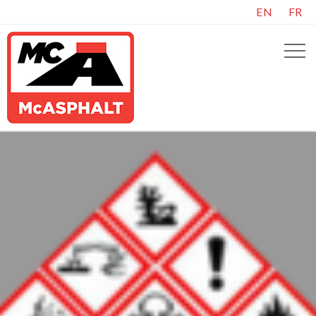
EN
FR