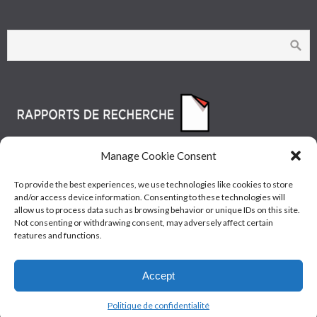
Manage Cookie Consent
To provide the best experiences, we use technologies like cookies to store
and/or access device information. Consenting to these technologies will
allow us to process data such as browsing behavior or unique IDs on this site.
Not consenting or withdrawing consent, may adversely affect certain
features and functions.
© Les Industries McAsphalt Ltée® 2015 • ISO
Accept
9001/14001
Politique de confidentialité