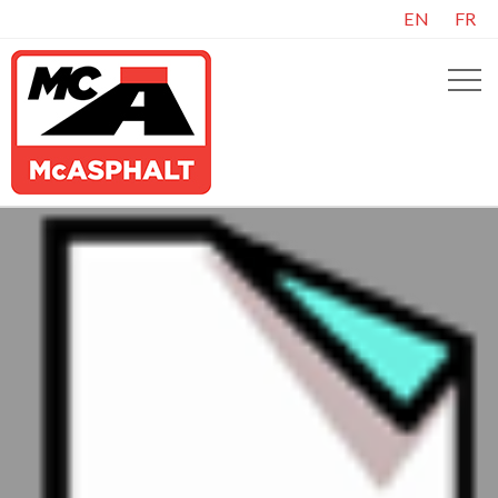
EN
FR