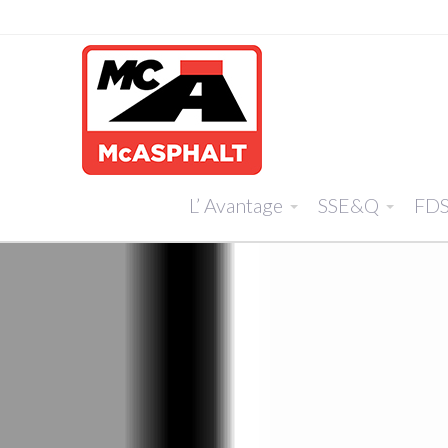
L’ Avantage
SSE&Q
FD