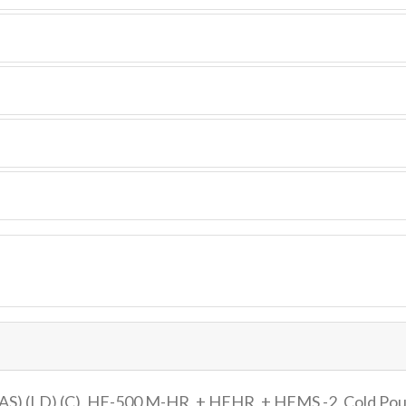
) (AS) (LD) (C), HF-500 M-HR, + HFHR, + HFMS -2, Cold Pou