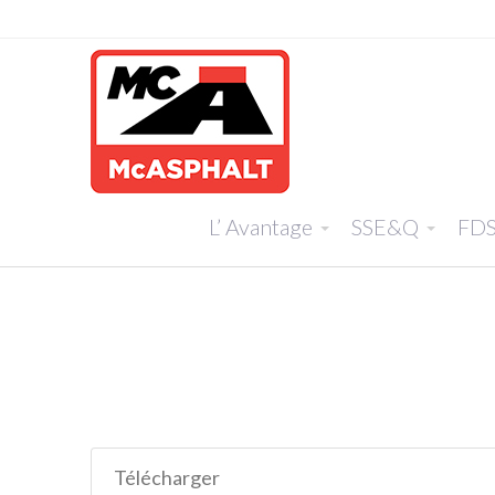
L’ Avantage
SSE&Q
FD
Télécharger