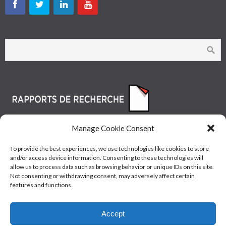
Manage Cookie Consent
To provide the best experiences, we use technologies like cookies to store
and/or access device information. Consenting to these technologies will
allow us to process data such as browsing behavior or unique IDs on this site.
Not consenting or withdrawing consent, may adversely affect certain
features and functions.
© Les Industries McAsphalt Ltée® 2015 • ISO
Accept
9001/14001