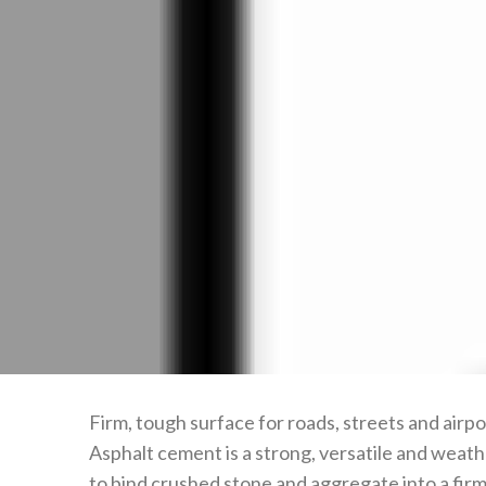
Firm, tough surface for roads, streets and airp
Asphalt cement is a strong, versatile and weath
to bind crushed stone and aggregate into a firm