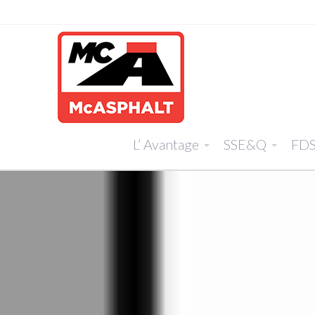
L’ Avantage
SSE&Q
FD