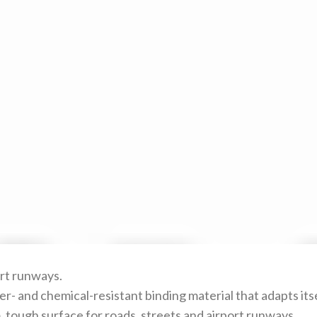
ort runways.
er- and chemical-resistant binding material that adapts it
, tough surface for roads, streets and airport runways.