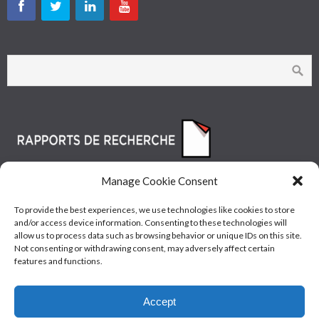
Manage Cookie Consent
To provide the best experiences, we use technologies like cookies to store
and/or access device information. Consenting to these technologies will
allow us to process data such as browsing behavior or unique IDs on this site.
Not consenting or withdrawing consent, may adversely affect certain
features and functions.
© Les Industries McAsphalt Ltée® 2015 • ISO
Accept
9001/14001