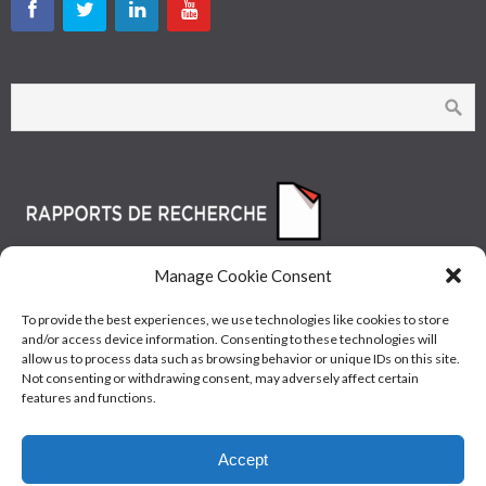
Manage Cookie Consent
To provide the best experiences, we use technologies like cookies to store
and/or access device information. Consenting to these technologies will
allow us to process data such as browsing behavior or unique IDs on this site.
Not consenting or withdrawing consent, may adversely affect certain
features and functions.
© Les Industries McAsphalt Ltée® 2015 • ISO
Accept
9001/14001