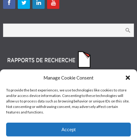
Manage Cookie Consent
To provide the best experiences, we use technologies like cookies to store
and/or access device information. Consenting to these technologies will
allow us to process data such as browsing behavior or unique IDs on this site.
Not consenting or withdrawing consent, may adversely affect certain
features and functions.
© Les Industries McAsphalt Ltée® 2015 • ISO
Accept
9001/14001